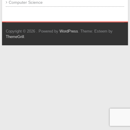
Computer Science
Copyright © 2026
. Powered by
WordPress
. Theme: Esteem by
ThemeGrill
.